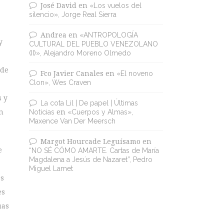
José David
en
«Los vuelos del
silencio», Jorge Real Sierra
Andrea
en
«ANTROPOLOGÍA
y
CULTURAL DEL PUEBLO VENEZOLANO
(II)», Alejandro Moreno Olmedo
 de
Fco Javier Canales
en
«El noveno
Clon», Wes Craven
s y
La cota Lil | De papel | Últimas
n
Noticias
en
«Cuerpos y Almas»,
Maxence Van Der Meersch
Margot Hourcade Leguísamo
en
e
“NO SÉ CÓMO AMARTE. Cartas de María
Magdalena a Jesús de Nazaret”, Pedro
Miguel Lamet
es
es
uas