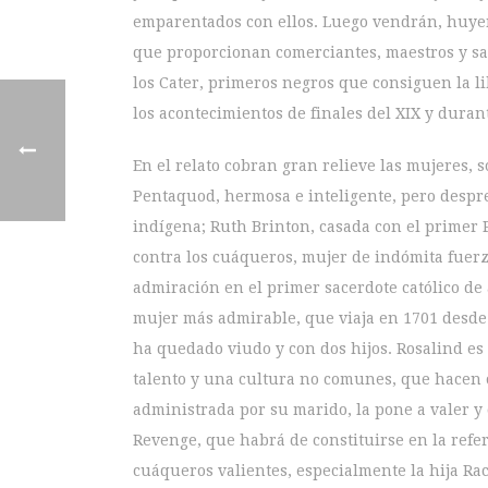
emparentados con ellos. Luego vendrán, huyen
que proporcionan comerciantes, maestros y sac
los Cater, primeros negros que consiguen la l
los acontecimientos de finales del XIX y durant
En el relato cobran gran relieve las mujeres, s
Pentaquod, hermosa e inteligente, pero despr
indígena; Ruth Brinton, casada con el primer P
contra los cuáqueros, mujer de indómita fuerz
admiración en el primer sacerdote católico de a
mujer más admirable, que viaja en 1701 desde l
ha quedado viudo y con dos hijos. Rosalind es 
talento y una cultura no comunes, que hacen o
administrada por su marido, la pone a valer y 
Revenge, que habrá de constituirse en la refere
cuáqueros valientes, especialmente la hija Rac