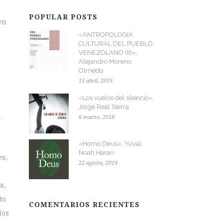
POPULAR POSTS
en
«ANTROPOLOGÍA
CULTURAL DEL PUEBLO
VENEZOLANO (II)»,
Alejandro Moreno
Olmedo
15 abril, 2019
«Los vuelos del silencio»,
Jorge Real Sierra
a
6 marzo, 2018
«Homo Deus», Yuval
Noah Harari
es,
22 agosto, 2019
a,
to
COMENTARIOS RECIENTES
los