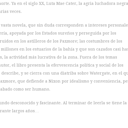
orte. Ya en el siglo XX, Luta Mae Cater, la agria luchadora negr
rias veces.
a vasta novela, que sin duda corresponden a intereses personale
ería, apoyada por los Estados sureños y perseguida por los
ruidos en los astilleros de los Paxmore; las costumbres de los
r millones en los estuarios de la bahía y que son cazados casi ha
s, la actividad más lucrativa de la zona. Fuera de los temas
tor, el libro presenta la efervescencia política y social de los
a describe, y se cierra con una diatriba sobre Watergate, en el q
Paxmore, que defiende a Nixon por idealismo y conveniencia, pe
acabado como ser humano.
ndo desconocido y fascinante. Al terminar de leerla se tiene la
urante largos años…