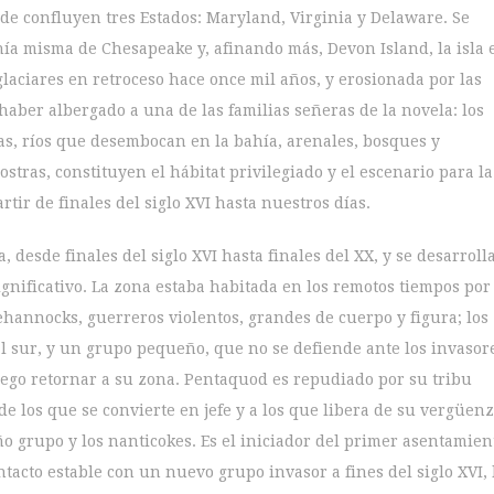
nde confluyen tres Estados: Maryland, Virginia y Delaware. Se
ahía misma de Chesapeake y, afinando más, Devon Island, la isla 
glaciares en retroceso hace once mil años, y erosionada por las
haber albergado a una de las familias señeras de la novela: los
yas, ríos que desembocan en la bahía, arenales, bosques y
stras, constituyen el hábitat privilegiado y el escenario para la
tir de finales del siglo XVI hasta nuestros días.
, desde finales del siglo XVI hasta finales del XX, y se desarroll
ignificativo. La zona estaba habitada en los remotos tiempos por
ehannocks, guerreros violentos, grandes de cuerpo y figura; los
l sur, y un grupo pequeño, que no se defiende ante los invasor
uego retornar a su zona. Pentaquod es repudiado por su tribu
 los que se convierte en jefe y a los que libera de su vergüenz
o grupo y los nanticokes. Es el iniciador del primer asentamien
ntacto estable con un nuevo grupo invasor a fines del siglo XVI, 