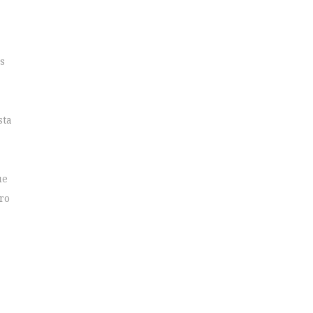
a
s
sta
ue
ro