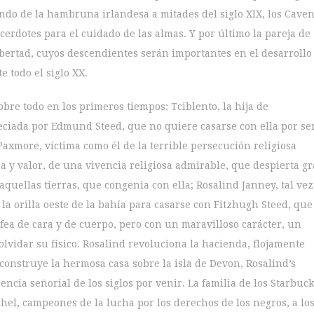
do de la hambruna irlandesa a mitades del siglo XIX, los Caven
erdotes para el cuidado de las almas. Y por último la pareja de
ibertad, cuyos descendientes serán importantes en el desarrollo
e todo el siglo XX.
obre todo en los primeros tiempos: Tciblento, la hija de
eciada por Edmund Steed, que no quiere casarse con ella por se
axmore, víctima como él de la terrible persecución religiosa
a y valor, de una vivencia religiosa admirable, que despierta g
quellas tierras, que congenia con ella; Rosalind Janney, tal vez
a orilla oeste de la bahía para casarse con Fitzhugh Steed, que
fea de cara y de cuerpo, pero con un maravilloso carácter, un
lvidar su físico. Rosalind revoluciona la hacienda, flojamente
construye la hermosa casa sobre la isla de Devon, Rosalind’s
ncia señorial de los siglos por venir. La familia de los Starbuck
hel, campeones de la lucha por los derechos de los negros, a lo