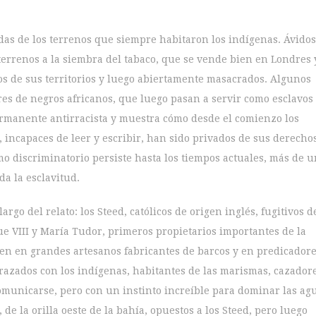
as de los terrenos que siempre habitaron los indígenas. Ávidos
terrenos a la siembra del tabaco, que se vende bien en Londres 
os de sus territorios y luego abiertamente masacrados. Algunos
es de negros africanos, que luego pasan a servir como esclavos
ermanente antirracista y muestra cómo desde el comienzo los
 incapaces de leer y escribir, han sido privados de sus derecho
 discriminatorio persiste hasta los tiempos actuales, más de u
da la esclavitud.
rgo del relato: los Steed, católicos de origen inglés, fugitivos d
que VIII y María Tudor, primeros propietarios importantes de la
en en grandes artesanos fabricantes de barcos y en predicador
nrazados con los indígenas, habitantes de las marismas, cazador
comunicarse, pero con un instinto increíble para dominar las ag
, de la orilla oeste de la bahía, opuestos a los Steed, pero luego