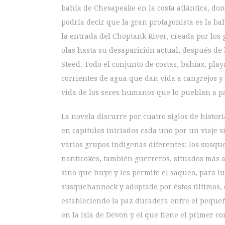
bahía de Chesapeake en la costa atlántica, do
podría decir que la gran protagonista es la b
la entrada del Choptank River, creada por los 
olas hasta su desaparición actual, después de 
Steed. Todo el conjunto de costas, bahías, pla
corrientes de agua que dan vida a cangrejos y o
vida de los seres humanos que lo pueblan a par
La novela discurre por cuatro siglos de historia
en capítulos iniciados cada uno por un viaje s
varios grupos indígenas diferentes: los susqu
nanticokes, también guerreros, situados más a
sino que huye y les permite el saqueo, para l
susquehannock y adoptado por éstos últimos, de
estableciendo la paz duradera entre el pequeñ
en la isla de Devon y el que tiene el primer co