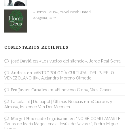
«Homo Deus», Yuval Noah Harari
22 agosto, 2019
COMENTARIOS RECIENTES
José David
en
«Los vuelos del silencio», Jorge Real Sierra
Andrea
en
«ANTROPOLOGÍA CULTURAL DEL PUEBLO
VENEZOLANO (II)», Alejandro Moreno Olmedo
Fco Javier Canales
en
«El noveno Clon», Wes Craven
La cota Lil | De papel | Últimas Noticias
en
«Cuerpos y
Almas», Maxence Van Der Meersch
Margot Hourcade Leguísamo
en
“NO SÉ CÓMO AMARTE.
Cartas de María Magdalena a Jesús de Nazaret”, Pedro Miguel
Lamet