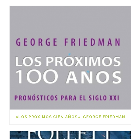
«LOS PRÓXIMOS CIEN AÑOS», GEORGE FRIEDMAN