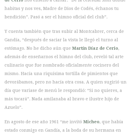
de Cerio
nos enseñó a cantar: “De la celestial Sión donde
habitas y nos ves, Madre de Dios de Codés, échanos tu
bendición”. Pasó a ser el himno oficial del club”.
Y cuenta también que tras subir al Montcabrer, cerca de
Gandía, “después de saciar la vista le llegó el turno al
estómago. No he dicho aún que
Martín Díaz de Cerio
,
además de enseñarnos el himno del club, reveló tal arte
culinario que fue nombrado oficialmente cocinero del
mismo. Hacía una riquísima tortilla de pimientos que
devorábamos, pero no hacía otra cosa. A quien sugirió un
día que variase de menú le respondió: “Si no quieres, a
más tocará”. Nada amilanaba al bravo e ilustre hijo de
Azuelo”.
En agosto de ese año 1961 “me invitó
Micheo
, que había
estado conmigo en Gandía, a la boda de su hermana en