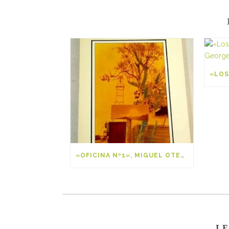
«OFICINA Nº1», MIGUEL OTERO SILVA
LE