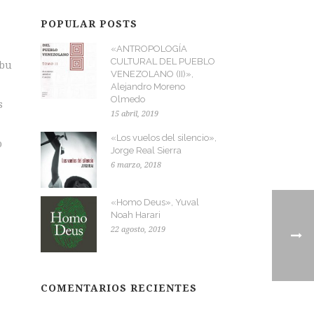
POPULAR POSTS
«ANTROPOLOGÍA
CULTURAL DEL PUEBLO
ibu
VENEZOLANO (II)»,
Alejandro Moreno
Olmedo
s
15 abril, 2019
«Los vuelos del silencio»,
o
Jorge Real Sierra
6 marzo, 2018
«Homo Deus», Yuval
Noah Harari
22 agosto, 2019
COMENTARIOS RECIENTES