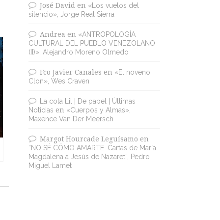
José David
en
«Los vuelos del
silencio», Jorge Real Sierra
Andrea
en
«ANTROPOLOGÍA
CULTURAL DEL PUEBLO VENEZOLANO
(II)», Alejandro Moreno Olmedo
Fco Javier Canales
en
«El noveno
Clon», Wes Craven
La cota Lil | De papel | Últimas
Noticias
en
«Cuerpos y Almas»,
Maxence Van Der Meersch
Margot Hourcade Leguísamo
en
“NO SÉ CÓMO AMARTE. Cartas de María
Magdalena a Jesús de Nazaret”, Pedro
Miguel Lamet