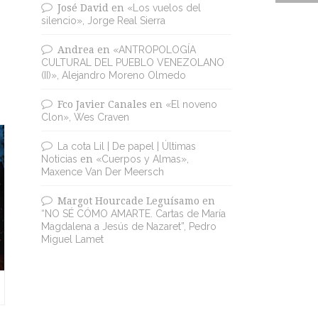
José David
en
«Los vuelos del
silencio», Jorge Real Sierra
Andrea
en
«ANTROPOLOGÍA
CULTURAL DEL PUEBLO VENEZOLANO
(II)», Alejandro Moreno Olmedo
Fco Javier Canales
en
«El noveno
Clon», Wes Craven
La cota Lil | De papel | Últimas
Noticias
en
«Cuerpos y Almas»,
Maxence Van Der Meersch
Margot Hourcade Leguísamo
en
“NO SÉ CÓMO AMARTE. Cartas de María
Magdalena a Jesús de Nazaret”, Pedro
Miguel Lamet