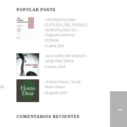
POPULAR POSTS
«ANTROPOLOGÍA
CULTURAL DEL PUEBLO
VENEZOLANO (II)»,
Alejandro Moreno
Olmedo
a
15 abril, 2019
«Los vuelos del silencio»,
Jorge Real Sierra
6 marzo, 2018
«Homo Deus», Yuval
uen
Noah Harari
22 agosto, 2019
e
COMENTARIOS RECIENTES