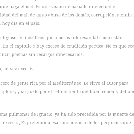
 que haga el mal. Es una visión demasiado intelectual e
alidad del mal, de tanto abuso de los demás, corrupción, mentira
 hoy día en el país.
eligiosos y filosóficos que a pocos interesan tal como están
a. En el capítulo 9 hay exceso de erudición poética. No es que se
oducir poemas sin recargos innecesarios.
 tal vez excesiva.
cero de gente rica por el Mediterráneo. Le sirve al autor para
mplona, y su gusto por el refinamiento del buen comer y del b
sema pulmonar de Ignacio, ya ha sido precedida por la muerte d
exceso. ¿Es pretendida esa coincidencia de los perjuicios que