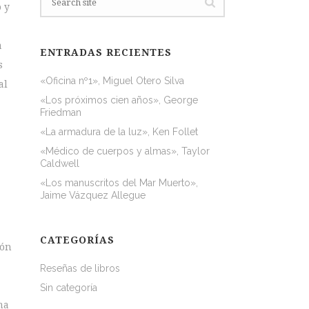
 y
a
ENTRADAS RECIENTES
s
«Oficina nº1», Miguel Otero Silva
al
«Los próximos cien años», George
Friedman
«La armadura de la luz», Ken Follet
«Médico de cuerpos y almas», Taylor
Caldwell
«Los manuscritos del Mar Muerto»,
Jaime Vázquez Allegue
CATEGORÍAS
ión
Reseñas de libros
Sin categoría
ma