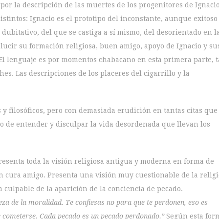
por la descripción de las muertes de los progenitores de Ignacio
stintos: Ignacio es el prototipo del inconstante, aunque exitoso
 dubitativo, del que se castiga a sí mismo, del desorientado en l
aslucir su formación religiosa, buen amigo, apoyo de Ignacio y su
El lenguaje es por momentos chabacano en esta primera parte, t
s. Las descripciones de los placeres del cigarrillo y la
 y filosóficos, pero con demasiada erudición en tantas citas que
o de entender y disculpar la vida desordenada que llevan los
 presenta toda la visión religiosa antigua y moderna en forma de
un cura amigo. Presenta una visión muy cuestionable de la relig
a culpable de la aparición de la conciencia de pecado.
za de la moralidad. Te confiesas no para que te perdonen, eso es
de cometerse. Cada pecado es un pecado perdonado.”
Según esta for