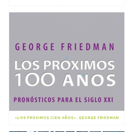
«LOS PRÓXIMOS CIEN AÑOS», GEORGE FRIEDMAN