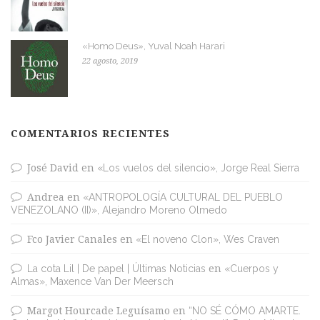
«Homo Deus», Yuval Noah Harari
22 agosto, 2019
COMENTARIOS RECIENTES
José David
en
«Los vuelos del silencio», Jorge Real Sierra
Andrea
en
«ANTROPOLOGÍA CULTURAL DEL PUEBLO
VENEZOLANO (II)», Alejandro Moreno Olmedo
Fco Javier Canales
en
«El noveno Clon», Wes Craven
La cota Lil | De papel | Últimas Noticias
en
«Cuerpos y
Almas», Maxence Van Der Meersch
Margot Hourcade Leguísamo
en
“NO SÉ CÓMO AMARTE.