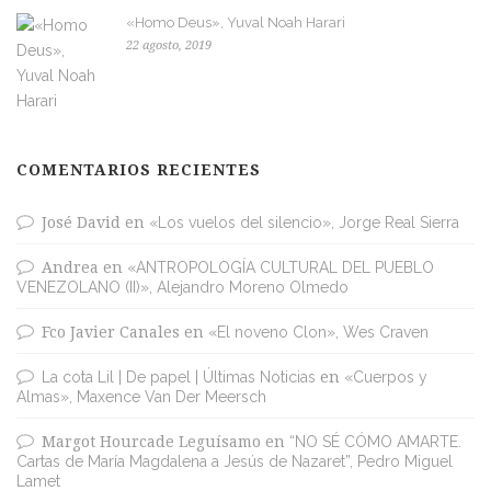
«Homo Deus», Yuval Noah Harari
22 agosto, 2019
COMENTARIOS RECIENTES
José David
en
«Los vuelos del silencio», Jorge Real Sierra
Andrea
en
«ANTROPOLOGÍA CULTURAL DEL PUEBLO
VENEZOLANO (II)», Alejandro Moreno Olmedo
Fco Javier Canales
en
«El noveno Clon», Wes Craven
La cota Lil | De papel | Últimas Noticias
en
«Cuerpos y
Almas», Maxence Van Der Meersch
Margot Hourcade Leguísamo
en
“NO SÉ CÓMO AMARTE.
Cartas de María Magdalena a Jesús de Nazaret”, Pedro Miguel
Lamet