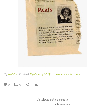
By
Pablo
Posted
7 febrero, 2015
In
Reseñas de libros
0
0
Califica esta reseña